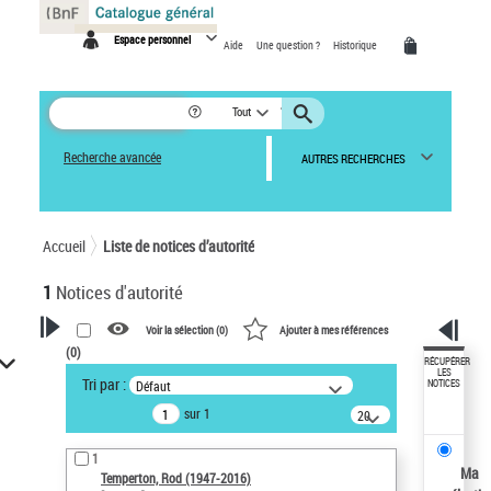
Panneau de gestion des cookies
Espace personnel
Aide
Une question ?
Historique
Tout
Recherche avancée
AUTRES RECHERCHES
Accueil
Liste de notices d’autorité
1
Notices d'autorité
Voir la sélection (
0
)
Ajouter à mes références
(
0
)
VOTRE RECHERCHE
RÉCUPÉRER
LES
Tri par :
Défaut
NOTICES
Recherche avancée dans les
sur 1
notices d’autorité
20
résultats/page
Œuvres liées à l'auteur :
1
Temperton, Rod (1947-2016)
Ma
Temperton, Rod (1947-2016)