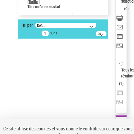
sélectio
[Thriller]
Auteur d’œuvre
Titre uniforme musical
(
0
)
Temperton, Rod (1947-2016)
Sauvegarder votre recherche
Tri par :
Défaut
AFFINER
sur 1
20
résultats/page
Type de notice d'autorité
Œuvre
(1)
Titre uniforme musical
(1)
Statut de la notice d’autorité
Tous le
résultat
Pays
(
1
)
Auteur d’œuvre
Ce site utilise des cookies et vous donne le contrôle sur ceux que vous