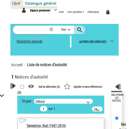
Panneau de gestion des cookies
Espace personnel
Aide
Une question ?
Historique
Tout
Recherche avancée
AUTRES RECHERCHES
Accueil
Liste de notices d’autorité
1
Notices d'autorité
Voir la sélection (
0
)
Ajouter à mes références
(
0
)
VOTRE RECHERCHE
RÉCUPÉRER
LES
Tri par :
Défaut
NOTICES
Recherche avancée dans les
sur 1
notices d’autorité
20
résultats/page
Œuvres liées à l'auteur :
1
Temperton, Rod (1947-2016)
Ma
Temperton, Rod (1947-2016)