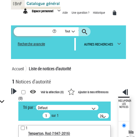
Panneau de gestion des cookies
Espace personnel
Aide
Une question ?
Historique
Tout
Recherche avancée
AUTRES RECHERCHES
Accueil
Liste de notices d’autorité
1
Notices d'autorité
Voir la sélection (
0
)
Ajouter à mes références
(
0
)
VOTRE RECHERCHE
RÉCUPÉRER
LES
Tri par :
Défaut
NOTICES
Recherche avancée dans les
sur 1
notices d’autorité
20
résultats/page
Œuvres liées à l'auteur :
1
Temperton, Rod (1947-2016)
Ma
Temperton, Rod (1947-2016)