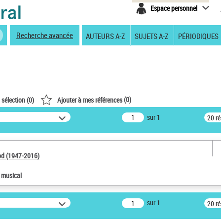
Espace personnel
Recherche avancée
AUTEURS A-Z
SUJETS A-Z
PÉRIODIQUES
(
0
)
 sélection (
0
)
Ajouter à mes références
sur 1
20 r
od (1947-2016)
e musical
sur 1
20 r