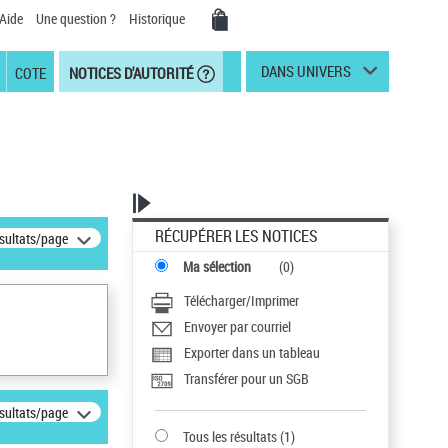
Aide
Une question ?
Historique
DANS UNIVERS
COTE
NOTICES D'AUTORITÉ
RÉCUPÉRER LES NOTICES
ésultats/page
Ma sélection
(
0
)
Télécharger/Imprimer
Envoyer par courriel
Exporter dans un tableau
Transférer pour un SGB
ésultats/page
Tous les résultats
(
1
)