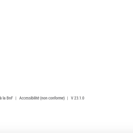
 à la BnF
|
Accessibilité (non conforme)
|
V 23.1.0