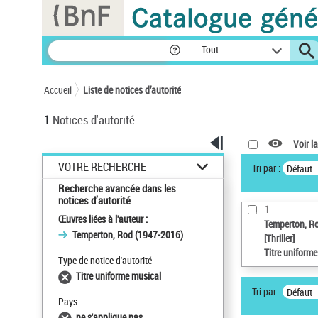
Panneau de gestion des cookies
Tout
Accueil
Liste de notices d’autorité
1
Notices d'autorité
Voir la
VOTRE RECHERCHE
Tri par :
Défaut
Recherche avancée dans les
notices d’autorité
1
Œuvres liées à l'auteur :
Temperton, R
Temperton, Rod (1947-2016)
[Thriller]
Titre uniform
Type de notice d'autorité
Titre uniforme musical
Tri par :
Défaut
Pays
ne s'applique pas