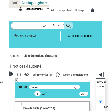
Panneau de gestion des cookies
Espace personnel
Aide
Une question ?
Historique
Tout
Recherche avancée
AUTRES RECHERCHES
Accueil
Liste de notices d’autorité
1
Notices d'autorité
Voir la sélection (
0
)
Ajouter à mes références
(
0
)
VOTRE RECHERCHE
RÉCUPÉRER
LES
Tri par :
Défaut
NOTICES
Recherche avancée dans les
sur 1
notices d’autorité
20
résultats/page
Œuvres liées à l'auteur :
1
Paco de Lucía (1947-2014)
Ma
Paco de Lucía (1947-2014)