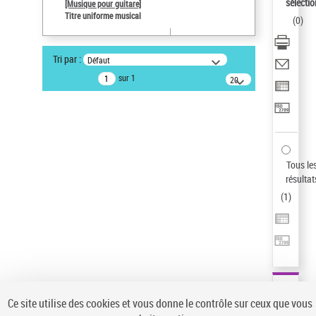
sélectio
[Musique pour guitare]
Type de notice d'autorité
Titre uniforme musical
(
0
)
Œuvre
Pays
Tri par :
Défaut
ne s'applique pas
sur 1
20
Sauvegarder votre recherche
résultats/page
AFFINER
Type de notice d'autorité
Œuvre
(1)
Tous le
Titre uniforme musical
(1)
résultat
(
1
)
Statut de la notice d’autorité
Pays
Auteur d’œuvre
Ce site utilise des cookies et vous donne le contrôle sur ceux que vous