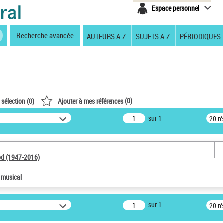
Espace personnel
Recherche avancée
AUTEURS A-Z
SUJETS A-Z
PÉRIODIQUES
(
0
)
 sélection (
0
)
Ajouter à mes références
sur 1
20 r
od (1947-2016)
e musical
sur 1
20 r