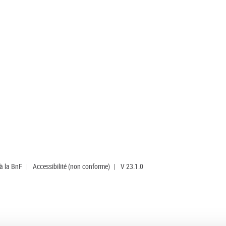
 à la BnF
|
Accessibilité (non conforme)
|
V 23.1.0