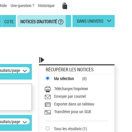
Aide
Une question ?
Historique
DANS UNIVERS
COTE
NOTICES D'AUTORITÉ
RÉCUPÉRER LES NOTICES
ésultats/page
Ma sélection
(
0
)
Télécharger/Imprimer
Envoyer par courriel
Exporter dans un tableau
Transférer pour un SGB
ésultats/page
Tous les résultats
(
1
)