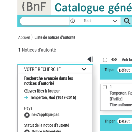
Panneau de gestion des cookies
Tout
Accueil
Liste de notices d’autorité
1
Notices d'autorité
Voir la
VOTRE RECHERCHE
Tri par :
Défaut
Recherche avancée dans les
notices d’autorité
1
Œuvres liées à l'auteur :
Temperton, R
Temperton, Rod (1947-2016)
[Thriller]
Titre uniform
Pays
ne s'applique pas
Tri par :
Défaut
Statut de la notice d’autorité
Notice élémentaire