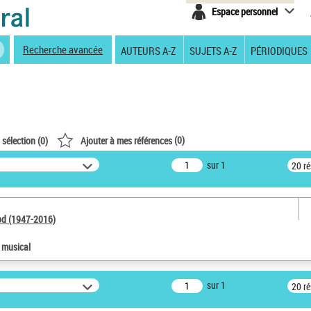
Espace personnel
Recherche avancée
AUTEURS A-Z
SUJETS A-Z
PÉRIODIQUES
(
0
)
 sélection (
0
)
Ajouter à mes références
sur 1
20 r
od (1947-2016)
e musical
sur 1
20 r