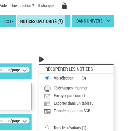
Aide
Une question ?
Historique
DANS UNIVERS
COTE
NOTICES D'AUTORITÉ
RÉCUPÉRER LES NOTICES
ésultats/page
Ma sélection
(
0
)
Télécharger/Imprimer
Envoyer par courriel
Exporter dans un tableau
Transférer pour un SGB
ésultats/page
Tous les résultats
(
1
)