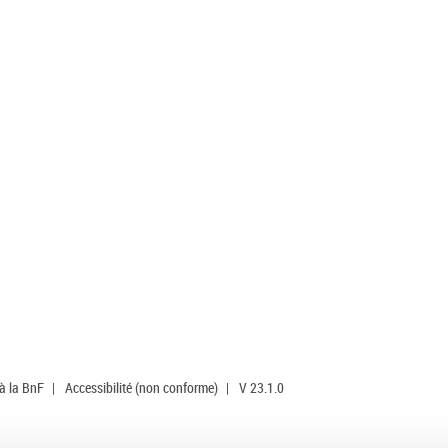
 à la BnF
|
Accessibilité (non conforme)
|
V 23.1.0