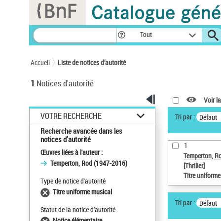
Panneau de gestion des cookies
Tout
Accueil
Liste de notices d’autorité
1
Notices d'autorité
Voir la
VOTRE RECHERCHE
Tri par :
Défaut
Recherche avancée dans les
notices d’autorité
1
Œuvres liées à l'auteur :
Temperton, R
Temperton, Rod (1947-2016)
[Thriller]
Titre uniform
Type de notice d'autorité
Titre uniforme musical
Tri par :
Défaut
Statut de la notice d’autorité
Notice élémentaire