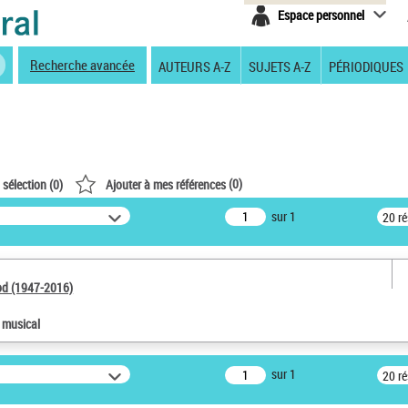
Espace personnel
Recherche avancée
AUTEURS A-Z
SUJETS A-Z
PÉRIODIQUES
(
0
)
 sélection (
0
)
Ajouter à mes références
sur 1
20 r
od (1947-2016)
e musical
sur 1
20 r