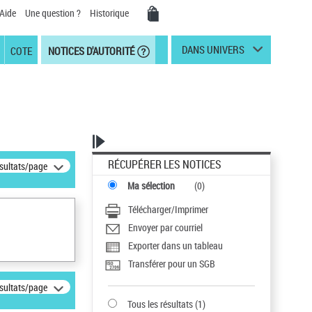
Aide
Une question ?
Historique
DANS UNIVERS
COTE
NOTICES D'AUTORITÉ
RÉCUPÉRER LES NOTICES
ésultats/page
Ma sélection
(
0
)
Télécharger/Imprimer
Envoyer par courriel
Exporter dans un tableau
Transférer pour un SGB
ésultats/page
Tous les résultats
(
1
)