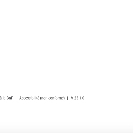
 à la BnF
|
Accessibilité (non conforme)
|
V 23.1.0