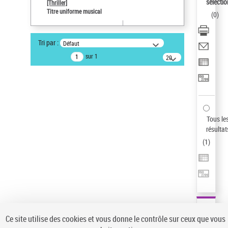
sélectio
[Thriller]
Auteur d’œuvre
Titre uniforme musical
(
0
)
Temperton, Rod (1947-2016)
Type de notice d'autorité
Tri par :
Défaut
Œuvre
sur 1
20
résultats/page
Statut de la notice d’autorité
Notice élémentaire
Sauvegarder votre recherche
AFFINER
Tous le
Type de notice d'autorité
résultat
(
1
)
Œuvre
(1)
Titre uniforme musical
(1)
Statut de la notice d’autorité
Pays
Auteur d’œuvre
Ce site utilise des cookies et vous donne le contrôle sur ceux que vous