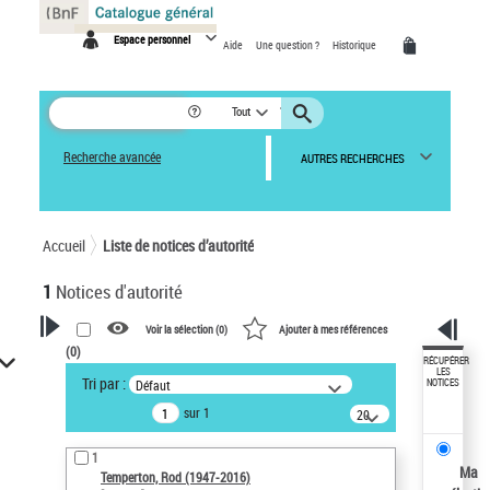
Panneau de gestion des cookies
Espace personnel
Aide
Une question ?
Historique
Tout
Recherche avancée
AUTRES RECHERCHES
Accueil
Liste de notices d’autorité
1
Notices d'autorité
Voir la sélection (
0
)
Ajouter à mes références
(
0
)
VOTRE RECHERCHE
RÉCUPÉRER
LES
Tri par :
Défaut
NOTICES
Recherche avancée dans les
sur 1
notices d’autorité
20
résultats/page
Œuvres liées à l'auteur :
1
Temperton, Rod (1947-2016)
Ma
Temperton, Rod (1947-2016)