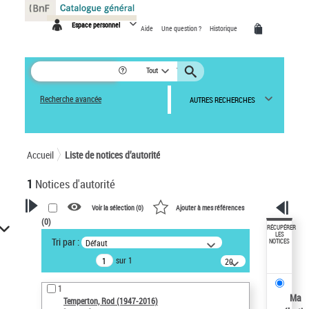
Panneau de gestion des cookies
Espace personnel
Aide
Une question ?
Historique
Tout
Recherche avancée
AUTRES RECHERCHES
Accueil
Liste de notices d’autorité
1
Notices d'autorité
Voir la sélection (
0
)
Ajouter à mes références
(
0
)
VOTRE RECHERCHE
RÉCUPÉRER
LES
Tri par :
Défaut
NOTICES
Recherche avancée dans les
sur 1
notices d’autorité
20
résultats/page
Œuvres liées à l'auteur :
1
Temperton, Rod (1947-2016)
Ma
Temperton, Rod (1947-2016)