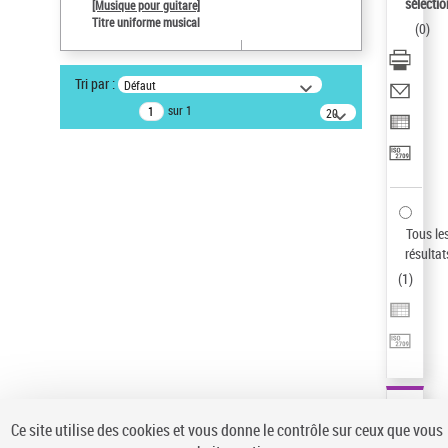
sélectio
[Musique pour guitare]
Auteur d’œuvre
Titre uniforme musical
(
0
)
Paco de Lucía (1947-2014)
Type de notice d'autorité
Tri par :
Défaut
Œuvre
sur 1
20
Sauvegarder votre recherche
résultats/page
AFFINER
Type de notice d'autorité
Œuvre
(1)
Tous le
Titre uniforme musical
(1)
résultat
(
1
)
Statut de la notice d’autorité
Pays
Auteur d’œuvre
Ce site utilise des cookies et vous donne le contrôle sur ceux que vous