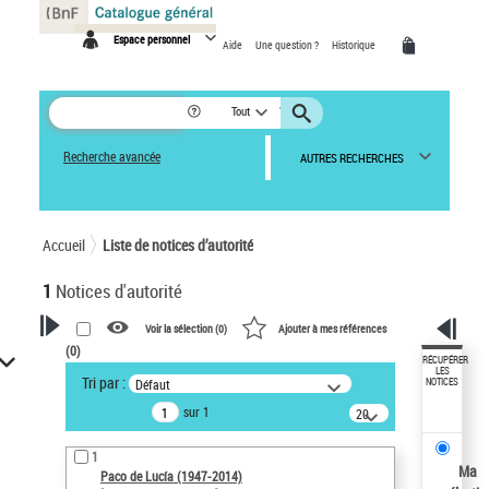
Panneau de gestion des cookies
Espace personnel
Aide
Une question ?
Historique
Tout
Recherche avancée
AUTRES RECHERCHES
Accueil
Liste de notices d’autorité
1
Notices d'autorité
Voir la sélection (
0
)
Ajouter à mes références
(
0
)
VOTRE RECHERCHE
RÉCUPÉRER
LES
Tri par :
Défaut
NOTICES
Recherche avancée dans les
sur 1
notices d’autorité
20
résultats/page
Œuvres liées à l'auteur :
1
Paco de Lucía (1947-2014)
Ma
Paco de Lucía (1947-2014)