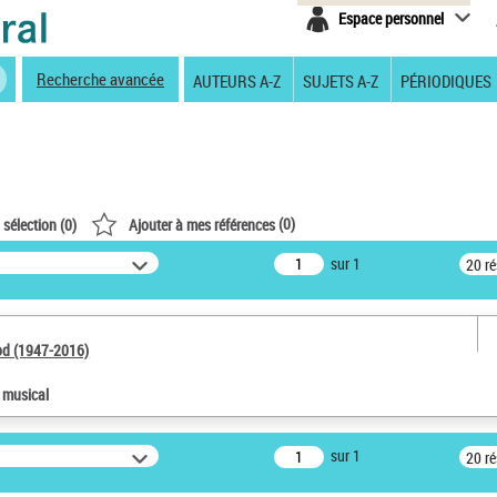
Espace personnel
Recherche avancée
AUTEURS A-Z
SUJETS A-Z
PÉRIODIQUES
(
0
)
 sélection (
0
)
Ajouter à mes références
sur 1
20 r
od (1947-2016)
e musical
sur 1
20 r