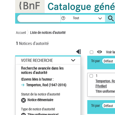
Panneau de gestion des cookies
Tout
Accueil
Liste de notices d’autorité
1
Notices d'autorité
Voir la
VOTRE RECHERCHE
Tri par :
Défaut
Recherche avancée dans les
notices d’autorité
1
Œuvres liées à l'auteur :
Temperton, R
Temperton, Rod (1947-2016)
[Thriller]
Titre uniform
Statut de la notice d’autorité
Notice élémentaire
Tri par :
Défaut
Type de notice d'autorité
Titre uniforme musical