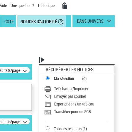
Aide
Une question ?
Historique
DANS UNIVERS
COTE
NOTICES D'AUTORITÉ
RÉCUPÉRER LES NOTICES
ésultats/page
Ma sélection
(
0
)
Télécharger/Imprimer
Envoyer par courriel
Exporter dans un tableau
Transférer pour un SGB
ésultats/page
Tous les résultats
(
1
)