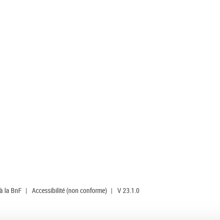
 à la BnF
|
Accessibilité (non conforme)
|
V 23.1.0