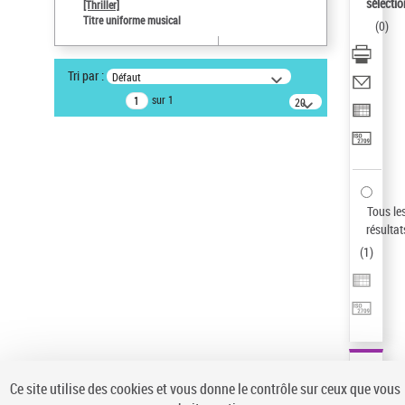
sélectio
[Thriller]
Pays
Titre uniforme musical
(
0
)
ne s'applique pas
Type de notice d'autorité
Tri par :
Défaut
Œuvre
sur 1
20
résultats/page
Auteur d’œuvre
Temperton, Rod (1947-2016)
Sauvegarder votre recherche
AFFINER
Tous le
Type de notice d'autorité
résultat
(
1
)
Œuvre
(1)
Titre uniforme musical
(1)
Statut de la notice d’autorité
Pays
Auteur d’œuvre
Ce site utilise des cookies et vous donne le contrôle sur ceux que vous