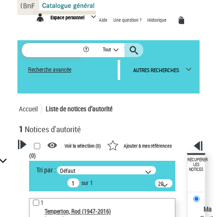
Panneau de gestion des cookies
Espace personnel
Aide
Une question ?
Historique
Tout
Recherche avancée
AUTRES RECHERCHES
Accueil
Liste de notices d’autorité
1
Notices d'autorité
Voir la sélection (
0
)
Ajouter à mes références
(
0
)
VOTRE RECHERCHE
RÉCUPÉRER
LES
Tri par :
Défaut
NOTICES
Recherche avancée dans les
sur 1
notices d’autorité
20
résultats/page
Œuvres liées à l'auteur :
1
Temperton, Rod (1947-2016)
Ma
Temperton, Rod (1947-2016)