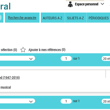
Espace personnel
Recherche avancée
AUTEURS A-Z
SUJETS A-Z
PÉRIODIQUES
(
0
)
 sélection (
0
)
Ajouter à mes références
sur 1
20 r
od (1947-2016)
e musical
sur 1
20 r