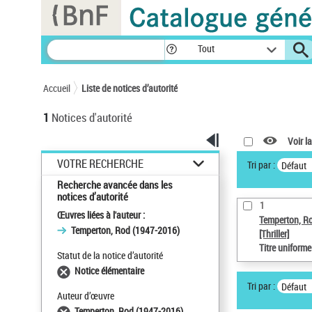
Panneau de gestion des cookies
Tout
Accueil
Liste de notices d’autorité
1
Notices d'autorité
Voir la
VOTRE RECHERCHE
Tri par :
Défaut
Recherche avancée dans les
notices d’autorité
1
Œuvres liées à l'auteur :
Temperton, R
Temperton, Rod (1947-2016)
[Thriller]
Titre uniform
Statut de la notice d’autorité
Notice élémentaire
Tri par :
Défaut
Auteur d’œuvre
Temperton, Rod (1947-2016)