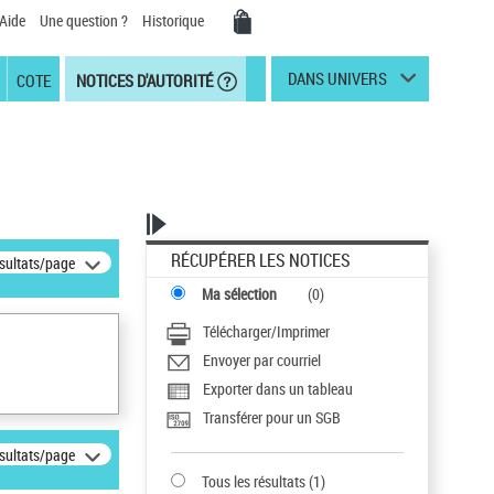
Aide
Une question ?
Historique
DANS UNIVERS
COTE
NOTICES D'AUTORITÉ
RÉCUPÉRER LES NOTICES
ésultats/page
Ma sélection
(
0
)
Télécharger/Imprimer
Envoyer par courriel
Exporter dans un tableau
Transférer pour un SGB
ésultats/page
Tous les résultats
(
1
)