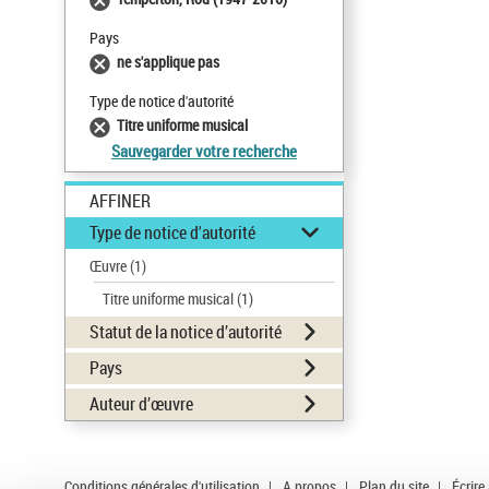
Pays
ne s'applique pas
Type de notice d'autorité
Titre uniforme musical
Sauvegarder votre recherche
AFFINER
Type de notice d'autorité
Œuvre
(1)
Titre uniforme musical
(1)
Statut de la notice d’autorité
Pays
Auteur d’œuvre
Conditions générales d'utilisation
|
A propos
|
Plan du site
|
Écrire