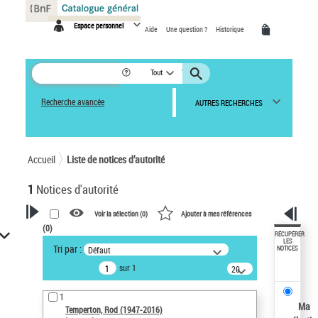
Panneau de gestion des cookies
Espace personnel
Aide
Une question ?
Historique
Tout
Recherche avancée
AUTRES RECHERCHES
Accueil
Liste de notices d’autorité
1
Notices d'autorité
Voir la sélection (
0
)
Ajouter à mes références
(
0
)
VOTRE RECHERCHE
RÉCUPÉRER
LES
Tri par :
Défaut
NOTICES
Recherche avancée dans les
sur 1
notices d’autorité
20
résultats/page
Œuvres liées à l'auteur :
1
Temperton, Rod (1947-2016)
Ma
Temperton, Rod (1947-2016)