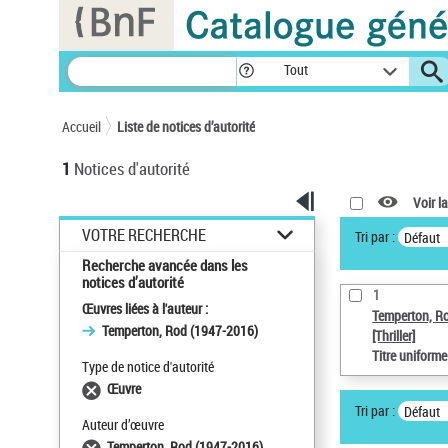
Panneau de gestion des cookies
Tout
Accueil
Liste de notices d’autorité
1
Notices d'autorité
Voir la
VOTRE RECHERCHE
Tri par :
Défaut
Recherche avancée dans les
notices d’autorité
1
Œuvres liées à l'auteur :
Temperton, R
Temperton, Rod (1947-2016)
[Thriller]
Titre uniform
Type de notice d'autorité
Œuvre
Tri par :
Défaut
Auteur d’œuvre
Temperton, Rod (1947-2016)