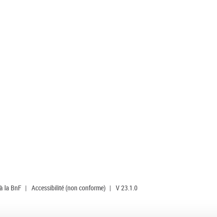
 à la BnF
|
Accessibilité (non conforme)
|
V 23.1.0