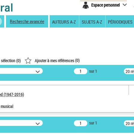
Espace personnel
Recherche avancée
AUTEURS A-Z
SUJETS A-Z
PÉRIODIQUES
(
0
)
 sélection (
0
)
Ajouter à mes références
sur 1
20 r
od (1947-2016)
e musical
sur 1
20 r