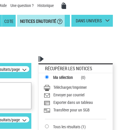
Aide
Une question ?
Historique
DANS UNIVERS
COTE
NOTICES D'AUTORITÉ
RÉCUPÉRER LES NOTICES
ésultats/page
Ma sélection
(
0
)
Télécharger/Imprimer
Envoyer par courriel
Exporter dans un tableau
Transférer pour un SGB
ésultats/page
Tous les résultats
(
1
)