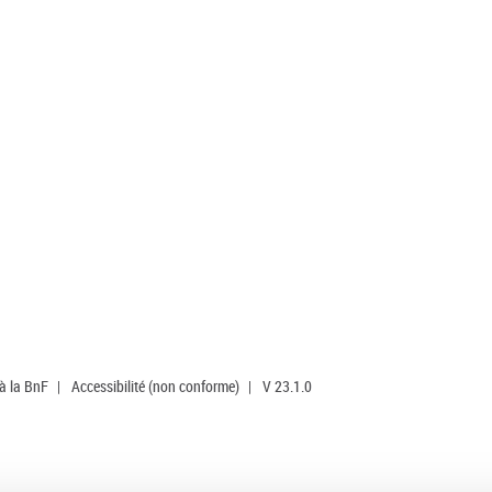
 à la BnF
|
Accessibilité (non conforme)
|
V 23.1.0