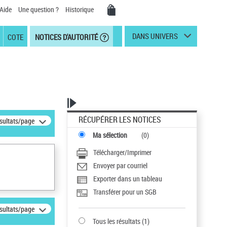
Aide
Une question ?
Historique
DANS UNIVERS
COTE
NOTICES D'AUTORITÉ
RÉCUPÉRER LES NOTICES
ésultats/page
Ma sélection
(
0
)
Télécharger/Imprimer
Envoyer par courriel
Exporter dans un tableau
Transférer pour un SGB
ésultats/page
Tous les résultats
(
1
)