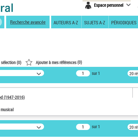
Espace personnel
Recherche avancée
AUTEURS A-Z
SUJETS A-Z
PÉRIODIQUES
(
0
)
 sélection (
0
)
Ajouter à mes références
sur 1
20 r
od (1947-2016)
e musical
sur 1
20 r