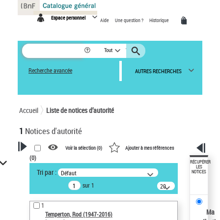
Panneau de gestion des cookies
Espace personnel
Aide
Une question ?
Historique
Tout
Recherche avancée
AUTRES RECHERCHES
Accueil
Liste de notices d’autorité
1
Notices d'autorité
Voir la sélection (
0
)
Ajouter à mes références
(
0
)
VOTRE RECHERCHE
RÉCUPÉRER
LES
Tri par :
Défaut
NOTICES
Recherche avancée dans les
sur 1
notices d’autorité
20
résultats/page
Œuvres liées à l'auteur :
1
Temperton, Rod (1947-2016)
Ma
Temperton, Rod (1947-2016)