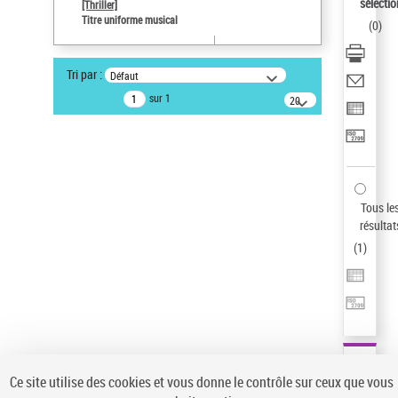
sélectio
[Thriller]
Pays
Titre uniforme musical
(
0
)
ne s'applique pas
Statut de la notice d’autorité
Tri par :
Défaut
Notice élémentaire
sur 1
20
résultats/page
Type de notice d'autorité
Œuvre
Sauvegarder votre recherche
AFFINER
Tous le
Type de notice d'autorité
résultat
(
1
)
Œuvre
(1)
Titre uniforme musical
(1)
Statut de la notice d’autorité
Pays
Auteur d’œuvre
Ce site utilise des cookies et vous donne le contrôle sur ceux que vous