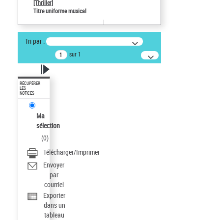
[Thriller]
Titre uniforme musical
Tri par :
sur 1
RÉCUPÉRER
LES
NOTICES
Ma
sélection
(
0
)
Télécharger/Imprimer
Envoyer
par
courriel
Exporter
dans un
tableau