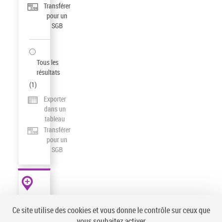
Transférer
pour un
SGB
Tous les
résultats
(
1
)
Exporter
dans un
tableau
Transférer
pour un
SGB
AUTRES
RESSOURCES
Ce site utilise des cookies et vous donne le contrôle sur ceux que
data.bnf.fr
vous souhaitez activer