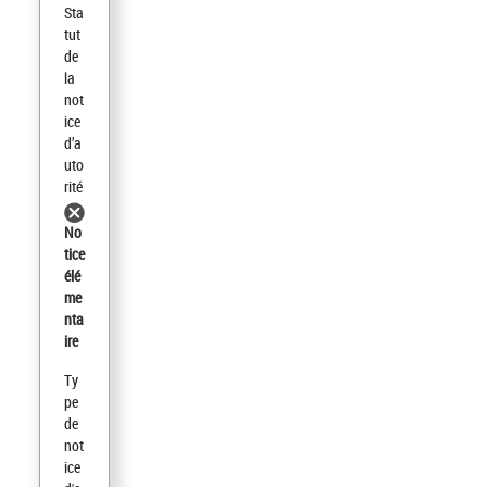
Sta
tut
de
la
not
ice
d’a
uto
rité
No
tice
élé
me
nta
ire
Ty
pe
de
not
ice