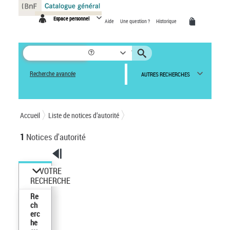
Panneau de gestion des cookies
Espace personnel
Aide
Une question ?
Historique
Recherche avancée
AUTRES RECHERCHES
Accueil
Liste de notices d’autorité
1
Notices d'autorité
VOTRE
RECHERCHE
Re
ch
erc
he