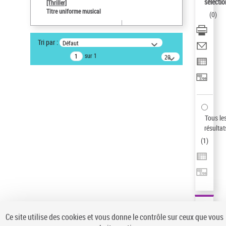
sélectio
[Thriller]
Pays
Titre uniforme musical
(
0
)
ne s'applique pas
Type de notice d'autorité
Tri par :
Défaut
Titre uniforme musical
sur 1
20
résultats/page
Auteur d’œuvre
Temperton, Rod (1947-2016)
Sauvegarder votre recherche
AFFINER
Tous le
Type de notice d'autorité
résultat
(
1
)
Œuvre
(1)
Titre uniforme musical
(1)
Statut de la notice d’autorité
Pays
Auteur d’œuvre
Ce site utilise des cookies et vous donne le contrôle sur ceux que vous