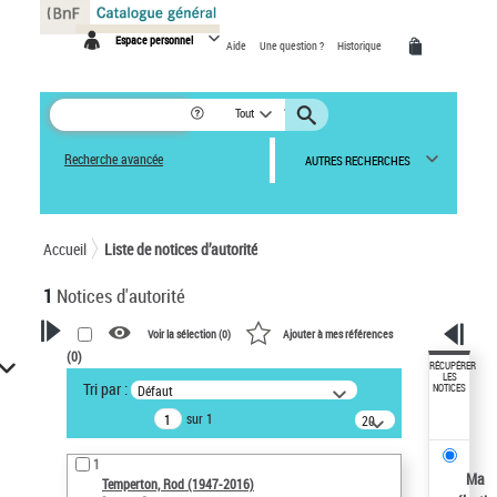
Panneau de gestion des cookies
Espace personnel
Aide
Une question ?
Historique
Tout
Recherche avancée
AUTRES RECHERCHES
Accueil
Liste de notices d’autorité
1
Notices d'autorité
Voir la sélection (
0
)
Ajouter à mes références
(
0
)
VOTRE RECHERCHE
RÉCUPÉRER
LES
Tri par :
Défaut
NOTICES
Recherche avancée dans les
sur 1
notices d’autorité
20
résultats/page
Œuvres liées à l'auteur :
1
Temperton, Rod (1947-2016)
Ma
Temperton, Rod (1947-2016)