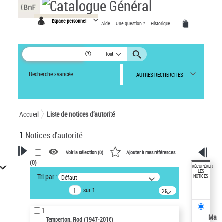
Panneau de gestion des cookies
Espace personnel
Aide
Une question ?
Historique
Tout
Recherche avancée
AUTRES RECHERCHES
Accueil
Liste de notices d’autorité
1
Notices d'autorité
Voir la sélection (
0
)
Ajouter à mes références
(
0
)
VOTRE RECHERCHE
RÉCUPÉRER
LES
Tri par :
Défaut
NOTICES
Recherche avancée dans les
sur 1
notices d’autorité
20
résultats/page
Œuvres liées à l'auteur :
1
Temperton, Rod (1947-2016)
Ma
Temperton, Rod (1947-2016)