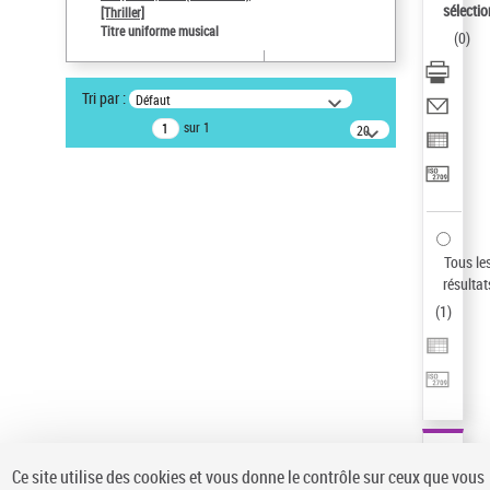
sélectio
[Thriller]
Pays
Titre uniforme musical
(
0
)
ne s'applique pas
Type de notice d'autorité
Tri par :
Défaut
Titre uniforme musical
sur 1
20
résultats/page
Auteur d’œuvre
Temperton, Rod (1947-2016)
Sauvegarder votre recherche
AFFINER
Tous le
Type de notice d'autorité
résultat
(
1
)
Œuvre
(1)
Titre uniforme musical
(1)
Statut de la notice d’autorité
Pays
Auteur d’œuvre
Ce site utilise des cookies et vous donne le contrôle sur ceux que vous