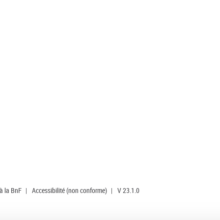
 à la BnF
|
Accessibilité (non conforme)
|
V 23.1.0