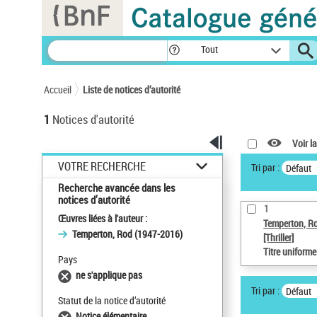
Panneau de gestion des cookies
Tout
Accueil
Liste de notices d’autorité
1
Notices d'autorité
Voir la
VOTRE RECHERCHE
Tri par :
Défaut
Recherche avancée dans les
notices d’autorité
1
Œuvres liées à l'auteur :
Temperton, R
Temperton, Rod (1947-2016)
[Thriller]
Titre uniform
Pays
ne s'applique pas
Tri par :
Défaut
Statut de la notice d’autorité
Notice élémentaire