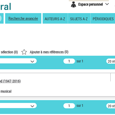
Espace personnel
Recherche avancée
AUTEURS A-Z
SUJETS A-Z
PÉRIODIQUES
(
0
)
 sélection (
0
)
Ajouter à mes références
sur 1
20 r
od (1947-2016)
e musical
sur 1
20 r