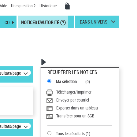
Aide
Une question ?
Historique
DANS UNIVERS
COTE
NOTICES D'AUTORITÉ
RÉCUPÉRER LES NOTICES
ésultats/page
Ma sélection
(
0
)
Télécharger/Imprimer
Envoyer par courriel
Exporter dans un tableau
Transférer pour un SGB
ésultats/page
Tous les résultats
(
1
)