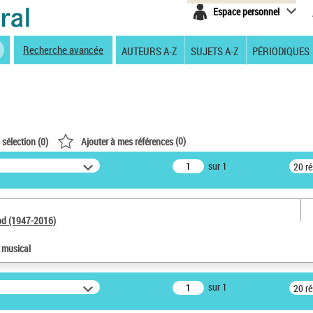
Espace personnel
Recherche avancée
AUTEURS A-Z
SUJETS A-Z
PÉRIODIQUES
(
0
)
 sélection (
0
)
Ajouter à mes références
sur 1
20 r
od (1947-2016)
e musical
sur 1
20 r