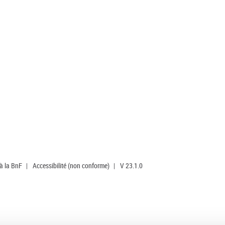
 à la BnF
|
Accessibilité (non conforme)
|
V 23.1.0