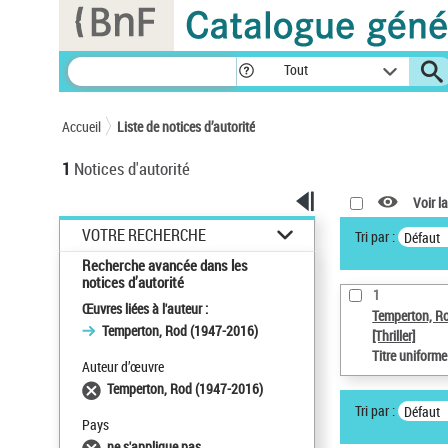
Panneau de gestion des cookies
Tout
Accueil
Liste de notices d’autorité
1
Notices d'autorité
Voir la
VOTRE RECHERCHE
Tri par :
Défaut
Recherche avancée dans les
notices d’autorité
1
Œuvres liées à l'auteur :
Temperton, R
Temperton, Rod (1947-2016)
[Thriller]
Titre uniform
Auteur d’œuvre
Temperton, Rod (1947-2016)
Tri par :
Défaut
Pays
ne s'applique pas