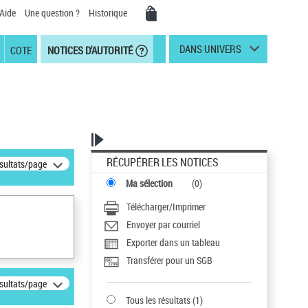
Aide
Une question ?
Historique
DANS UNIVERS
COTE
NOTICES D'AUTORITÉ
RÉCUPÉRER LES NOTICES
ésultats/page
Ma sélection
(
0
)
Télécharger/Imprimer
Envoyer par courriel
Exporter dans un tableau
Transférer pour un SGB
ésultats/page
Tous les résultats
(
1
)