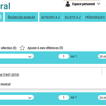
Espace personnel
Recherche avancée
AUTEURS A-Z
SUJETS A-Z
PÉRIODIQUES
(
0
)
 sélection (
0
)
Ajouter à mes références
sur 1
20 r
od (1947-2016)
e musical
sur 1
20 r