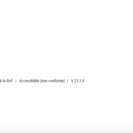
 à la BnF
|
Accessibilité (non conforme)
|
V 23.1.0