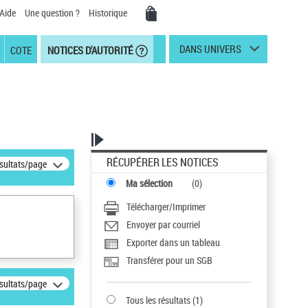
Aide
Une question ?
Historique
DANS UNIVERS
COTE
NOTICES D'AUTORITÉ
RÉCUPÉRER LES NOTICES
ésultats/page
Ma sélection
(
0
)
Télécharger/Imprimer
Envoyer par courriel
Exporter dans un tableau
Transférer pour un SGB
ésultats/page
Tous les résultats
(
1
)