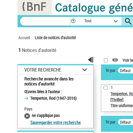
Panneau de gestion des cookies
Tout
Accueil
Liste de notices d’autorité
1
Notices d'autorité
Voir la
VOTRE RECHERCHE
Tri par :
Défaut
Recherche avancée dans les
notices d’autorité
1
Œuvres liées à l'auteur :
Temperton, R
Temperton, Rod (1947-2016)
[Thriller]
Titre uniform
Pays
ne s'applique pas
Tri par :
Défaut
Sauvegarder votre recherche