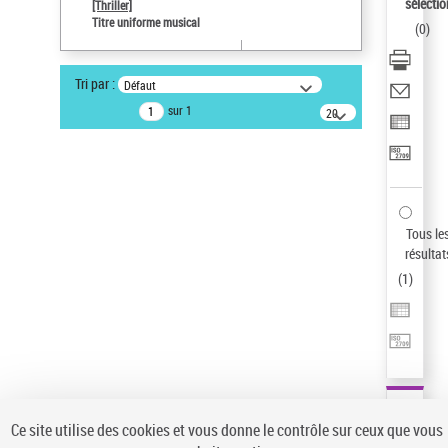
sélectio
[Thriller]
Pays
Titre uniforme musical
(
0
)
ne s'applique pas
Statut de la notice d’autorité
Tri par :
Défaut
Notice élémentaire
sur 1
20
résultats/page
Type de notice d'autorité
Titre uniforme musical
Œuvre
Sauvegarder votre recherche
Tous le
AFFINER
résultat
Type de notice d'autorité
(
1
)
Œuvre
(1)
Titre uniforme musical
(1)
Statut de la notice d’autorité
Pays
Auteur d’œuvre
Ce site utilise des cookies et vous donne le contrôle sur ceux que vous