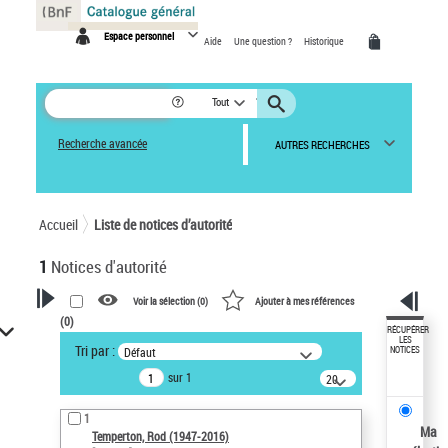
Panneau de gestion des cookies
Espace personnel
Aide
Une question ?
Historique
Tout
Recherche avancée
AUTRES RECHERCHES
Accueil
Liste de notices d’autorité
1
Notices d'autorité
Voir la sélection (
0
)
Ajouter à mes références
(
0
)
VOTRE RECHERCHE
RÉCUPÉRER
LES
Tri par :
Défaut
NOTICES
Recherche avancée dans les
sur 1
notices d’autorité
20
résultats/page
Œuvres liées à l'auteur :
1
Temperton, Rod (1947-2016)
Ma
Temperton, Rod (1947-2016)