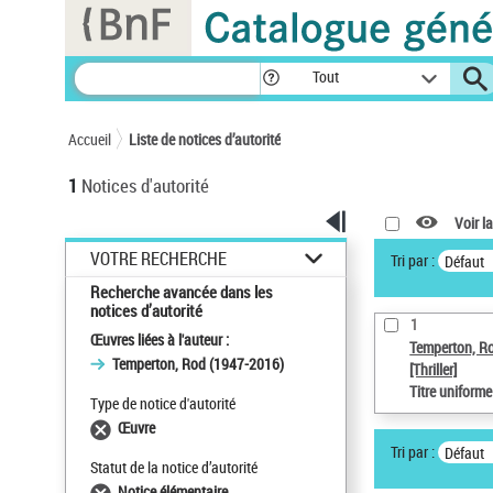
Panneau de gestion des cookies
Tout
Accueil
Liste de notices d’autorité
1
Notices d'autorité
Voir la
VOTRE RECHERCHE
Tri par :
Défaut
Recherche avancée dans les
notices d’autorité
1
Œuvres liées à l'auteur :
Temperton, R
Temperton, Rod (1947-2016)
[Thriller]
Titre uniform
Type de notice d'autorité
Œuvre
Tri par :
Défaut
Statut de la notice d’autorité
Notice élémentaire