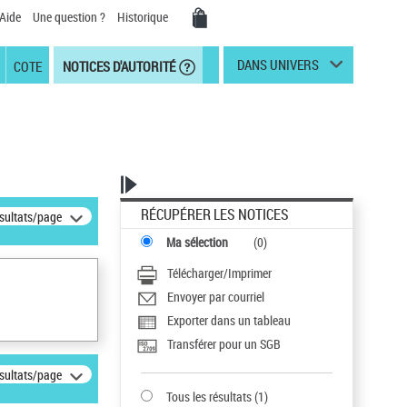
Aide
Une question ?
Historique
DANS UNIVERS
COTE
NOTICES D'AUTORITÉ
RÉCUPÉRER LES NOTICES
ésultats/page
Ma sélection
(
0
)
Télécharger/Imprimer
Envoyer par courriel
Exporter dans un tableau
Transférer pour un SGB
ésultats/page
Tous les résultats
(
1
)