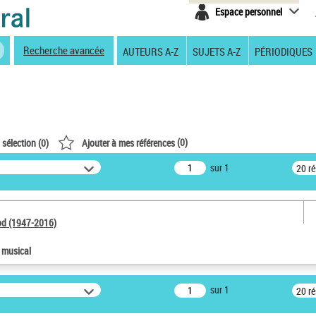
Espace personnel
Recherche avancée
AUTEURS A-Z
SUJETS A-Z
PÉRIODIQUES
(
0
)
 sélection (
0
)
Ajouter à mes références
sur 1
20 r
od (1947-2016)
e musical
sur 1
20 r