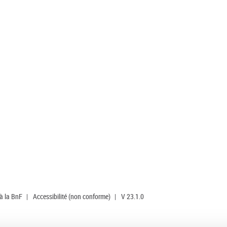
 à la BnF
|
Accessibilité (non conforme)
|
V 23.1.0