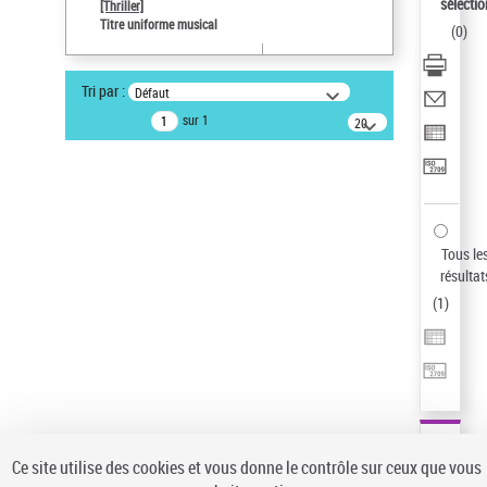
sélectio
[Thriller]
Pays
Titre uniforme musical
(
0
)
ne s'applique pas
Auteur d’œuvre
Tri par :
Défaut
Temperton, Rod (1947-2016)
sur 1
20
résultats/page
Type de notice d'autorité
Œuvre
Sauvegarder votre recherche
AFFINER
Tous le
Type de notice d'autorité
résultat
(
1
)
Œuvre
(1)
Titre uniforme musical
(1)
Statut de la notice d’autorité
Pays
Auteur d’œuvre
Ce site utilise des cookies et vous donne le contrôle sur ceux que vous