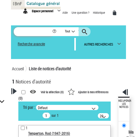
Panneau de gestion des cookies
Espace personnel
Aide
Une question ?
Historique
Tout
Recherche avancée
AUTRES RECHERCHES
Accueil
Liste de notices d’autorité
1
Notices d'autorité
Voir la sélection (
0
)
Ajouter à mes références
(
0
)
VOTRE RECHERCHE
RÉCUPÉRER
LES
Tri par :
Défaut
NOTICES
Recherche avancée dans les
sur 1
notices d’autorité
20
résultats/page
Œuvres liées à l'auteur :
1
Temperton, Rod (1947-2016)
Ma
Temperton, Rod (1947-2016)