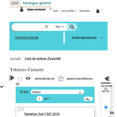
Panneau de gestion des cookies
Espace personnel
Aide
Une question ?
Historique
Tout
Recherche avancée
AUTRES RECHERCHES
Accueil
Liste de notices d’autorité
1
Notices d'autorité
Voir la sélection (
0
)
Ajouter à mes références
(
0
)
VOTRE RECHERCHE
RÉCUPÉRER
LES
Tri par :
Défaut
NOTICES
Recherche avancée dans les
sur 1
notices d’autorité
20
résultats/page
Œuvres liées à l'auteur :
1
Temperton, Rod (1947-2016)
Ma
Temperton, Rod (1947-2016)