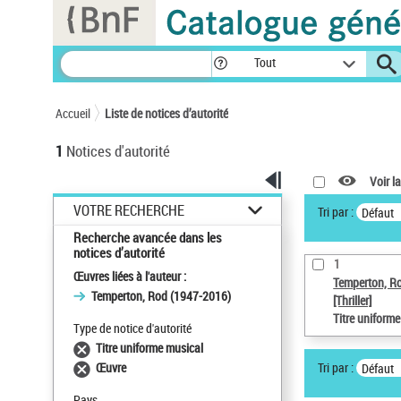
Panneau de gestion des cookies
Tout
Accueil
Liste de notices d’autorité
1
Notices d'autorité
Voir la
VOTRE RECHERCHE
Tri par :
Défaut
Recherche avancée dans les
notices d’autorité
1
Œuvres liées à l'auteur :
Temperton, R
Temperton, Rod (1947-2016)
[Thriller]
Titre uniform
Type de notice d'autorité
Titre uniforme musical
Tri par :
Œuvre
Défaut
Pays