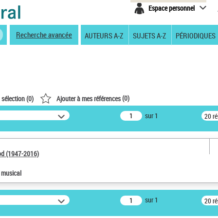
Espace personnel
Recherche avancée
AUTEURS A-Z
SUJETS A-Z
PÉRIODIQUES
(
0
)
 sélection (
0
)
Ajouter à mes références
sur 1
20 r
od (1947-2016)
e musical
sur 1
20 r