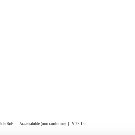
 à la BnF
|
Accessibilité (non conforme)
|
V 23.1.0