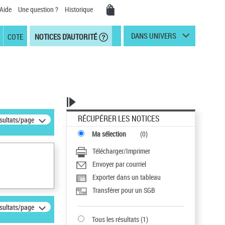
Aide
Une question ?
Historique
DANS UNIVERS
COTE
NOTICES D'AUTORITÉ
RÉCUPÉRER LES NOTICES
ésultats/page
Ma sélection
(
0
)
Télécharger/Imprimer
Envoyer par courriel
Exporter dans un tableau
Transférer pour un SGB
ésultats/page
Tous les résultats
(
1
)