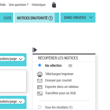
Aide
Une question ?
Historique
DANS UNIVERS
COTE
NOTICES D'AUTORITÉ
RÉCUPÉRER LES NOTICES
ésultats/page
Ma sélection
(
0
)
Télécharger/Imprimer
Envoyer par courriel
Exporter dans un tableau
Transférer pour un SGB
ésultats/page
Tous les résultats
(
1
)