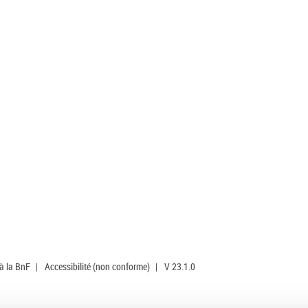
 à la BnF
|
Accessibilité (non conforme)
|
V 23.1.0