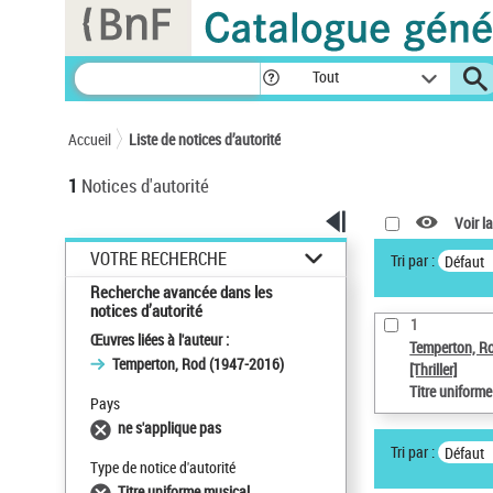
Panneau de gestion des cookies
Tout
Accueil
Liste de notices d’autorité
1
Notices d'autorité
Voir la
VOTRE RECHERCHE
Tri par :
Défaut
Recherche avancée dans les
notices d’autorité
1
Œuvres liées à l'auteur :
Temperton, R
Temperton, Rod (1947-2016)
[Thriller]
Titre uniform
Pays
ne s'applique pas
Tri par :
Défaut
Type de notice d'autorité
Titre uniforme musical