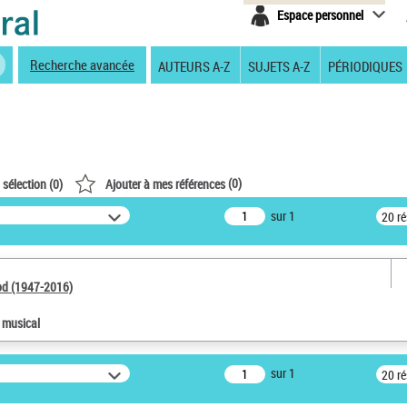
Espace personnel
Recherche avancée
AUTEURS A-Z
SUJETS A-Z
PÉRIODIQUES
(
0
)
 sélection (
0
)
Ajouter à mes références
sur 1
20 r
od (1947-2016)
e musical
sur 1
20 r