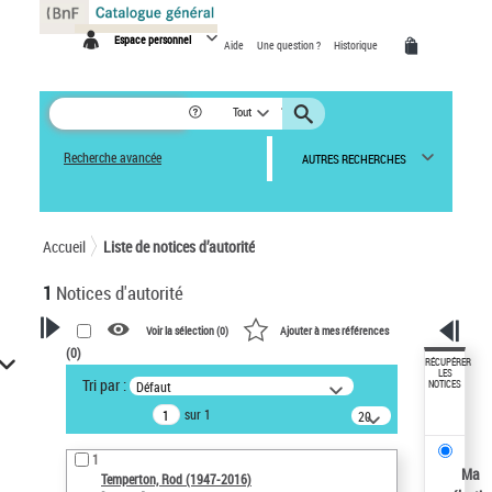
Panneau de gestion des cookies
Espace personnel
Aide
Une question ?
Historique
Tout
Recherche avancée
AUTRES RECHERCHES
Accueil
Liste de notices d’autorité
1
Notices d'autorité
Voir la sélection (
0
)
Ajouter à mes références
(
0
)
VOTRE RECHERCHE
RÉCUPÉRER
LES
Tri par :
Défaut
NOTICES
Recherche avancée dans les
sur 1
notices d’autorité
20
résultats/page
Œuvres liées à l'auteur :
1
Temperton, Rod (1947-2016)
Ma
Temperton, Rod (1947-2016)