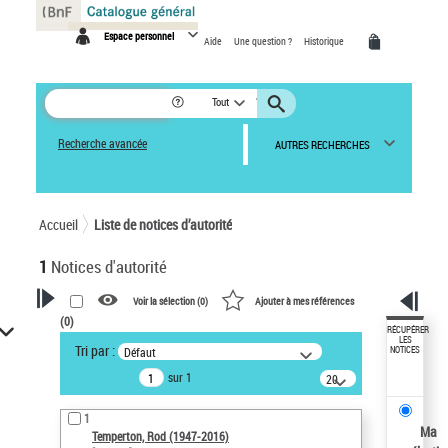
Panneau de gestion des cookies
Espace personnel
Aide
Une question ?
Historique
Tout
Recherche avancée
AUTRES RECHERCHES
Accueil
Liste de notices d’autorité
1
Notices d'autorité
Voir la sélection (
0
)
Ajouter à mes références
(
0
)
VOTRE RECHERCHE
RÉCUPÉRER
LES
Tri par :
Défaut
NOTICES
Recherche avancée dans les
sur 1
notices d’autorité
20
résultats/page
Œuvres liées à l'auteur :
1
Temperton, Rod (1947-2016)
Ma
Temperton, Rod (1947-2016)