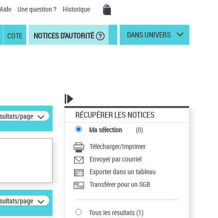
Aide
Une question ?
Historique
DANS UNIVERS
COTE
NOTICES D'AUTORITÉ
RÉCUPÉRER LES NOTICES
ésultats/page
Ma sélection
(
0
)
Télécharger/Imprimer
Envoyer par courriel
Exporter dans un tableau
Transférer pour un SGB
ésultats/page
Tous les résultats
(
1
)