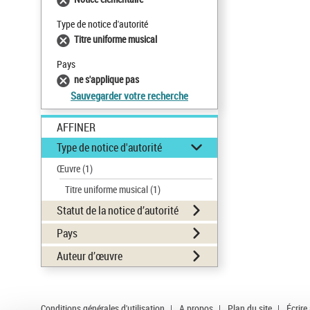
Type de notice d'autorité
Titre uniforme musical
Pays
ne s'applique pas
Sauvegarder votre recherche
AFFINER
Type de notice d'autorité
Œuvre
(1)
Titre uniforme musical
(1)
Statut de la notice d’autorité
Pays
Auteur d’œuvre
Conditions générales d'utilisation
|
A propos
|
Plan du site
|
Écrire