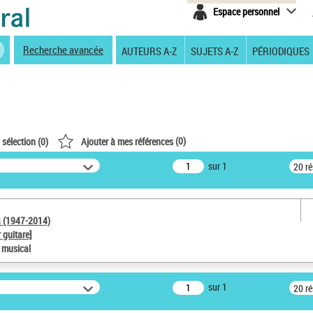
Espace personnel
Recherche avancée
AUTEURS A-Z
SUJETS A-Z
PÉRIODIQUES
(
0
)
 sélection (
0
)
Ajouter à mes références
sur 1
20 r
a (1947-2014)
 guitare]
e musical
sur 1
20 r