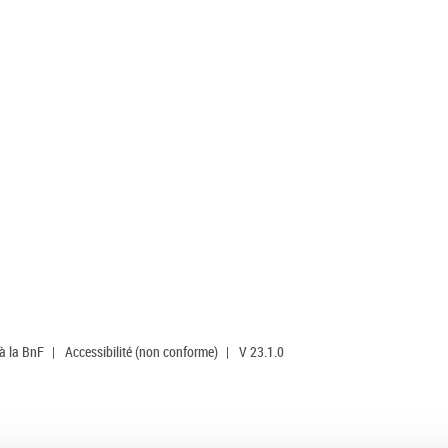
 à la BnF
|
Accessibilité (non conforme)
|
V 23.1.0