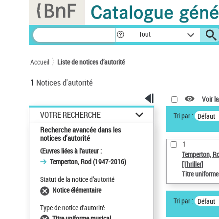
Panneau de gestion des cookies
Tout
Accueil
Liste de notices d’autorité
1
Notices d'autorité
Voir la
VOTRE RECHERCHE
Tri par :
Défaut
Recherche avancée dans les
notices d’autorité
1
Œuvres liées à l'auteur :
Temperton, R
Temperton, Rod (1947-2016)
[Thriller]
Titre uniform
Statut de la notice d’autorité
Notice élémentaire
Tri par :
Défaut
Type de notice d'autorité
Titre uniforme musical