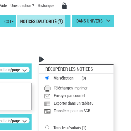
Aide
Une question ?
Historique
DANS UNIVERS
COTE
NOTICES D'AUTORITÉ
RÉCUPÉRER LES NOTICES
ésultats/page
Ma sélection
(
0
)
Télécharger/Imprimer
Envoyer par courriel
Exporter dans un tableau
Transférer pour un SGB
ésultats/page
Tous les résultats
(
1
)