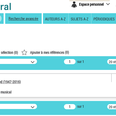
Espace personnel
Recherche avancée
AUTEURS A-Z
SUJETS A-Z
PÉRIODIQUES
(
0
)
 sélection (
0
)
Ajouter à mes références
sur 1
20 r
od (1947-2016)
e musical
sur 1
20 r