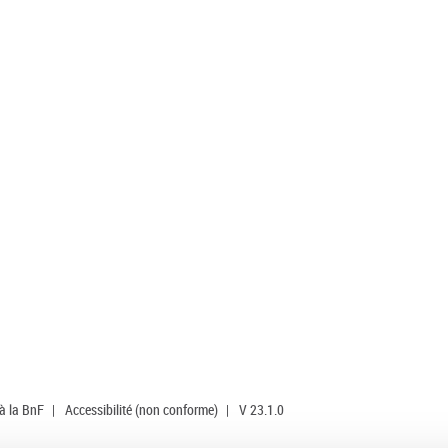
 à la BnF
|
Accessibilité (non conforme)
|
V 23.1.0