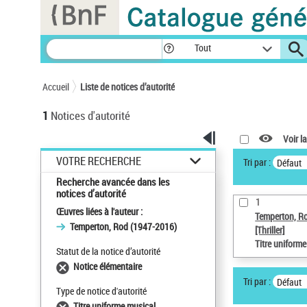
Panneau de gestion des cookies
Tout
Accueil
Liste de notices d’autorité
1
Notices d'autorité
Voir la
VOTRE RECHERCHE
Tri par :
Défaut
Recherche avancée dans les
notices d’autorité
1
Œuvres liées à l'auteur :
Temperton, R
Temperton, Rod (1947-2016)
[Thriller]
Titre uniform
Statut de la notice d’autorité
Notice élémentaire
Tri par :
Défaut
Type de notice d'autorité
Titre uniforme musical