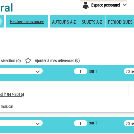
Espace personnel
Recherche avancée
AUTEURS A-Z
SUJETS A-Z
PÉRIODIQUES
(
0
)
 sélection (
0
)
Ajouter à mes références
sur 1
20 r
od (1947-2016)
e musical
sur 1
20 r