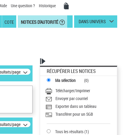
Aide
Une question ?
Historique
DANS UNIVERS
COTE
NOTICES D'AUTORITÉ
RÉCUPÉRER LES NOTICES
ésultats/page
Ma sélection
(
0
)
Télécharger/Imprimer
Envoyer par courriel
Exporter dans un tableau
Transférer pour un SGB
ésultats/page
Tous les résultats
(
1
)