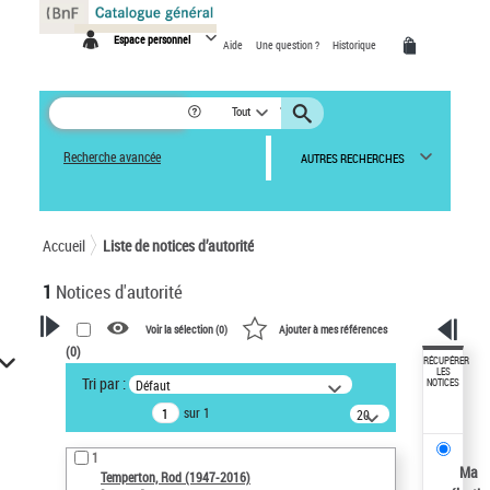
Panneau de gestion des cookies
Espace personnel
Aide
Une question ?
Historique
Tout
Recherche avancée
AUTRES RECHERCHES
Accueil
Liste de notices d’autorité
1
Notices d'autorité
Voir la sélection (
0
)
Ajouter à mes références
(
0
)
VOTRE RECHERCHE
RÉCUPÉRER
LES
Tri par :
Défaut
NOTICES
Recherche avancée dans les
sur 1
notices d’autorité
20
résultats/page
Œuvres liées à l'auteur :
1
Temperton, Rod (1947-2016)
Ma
Temperton, Rod (1947-2016)