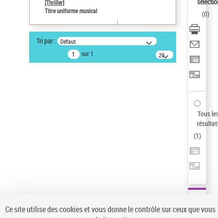
sélectio
[Thriller]
Auteur d’œuvre
Titre uniforme musical
(
0
)
Temperton, Rod (1947-2016)
Type de notice d'autorité
Tri par :
Défaut
Œuvre
sur 1
20
résultats/page
Statut de la notice d’autorité
Notice élémentaire
Sauvegarder votre recherche
AFFINER
Tous le
Type de notice d'autorité
résultat
(
1
)
Œuvre
(1)
Titre uniforme musical
(1)
Statut de la notice d’autorité
Pays
Auteur d’œuvre
Ce site utilise des cookies et vous donne le contrôle sur ceux que vous