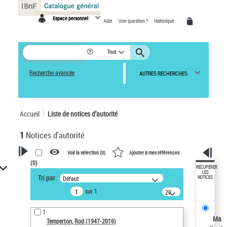
Panneau de gestion des cookies
Espace personnel
Aide
Une question ?
Historique
Tout
Recherche avancée
AUTRES RECHERCHES
Accueil
Liste de notices d’autorité
1
Notices d'autorité
Voir la sélection (
0
)
Ajouter à mes références
(
0
)
VOTRE RECHERCHE
RÉCUPÉRER
LES
Tri par :
Défaut
NOTICES
Recherche avancée dans les
sur 1
notices d’autorité
20
résultats/page
Œuvres liées à l'auteur :
1
Temperton, Rod (1947-2016)
Ma
Temperton, Rod (1947-2016)