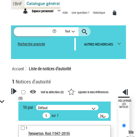
Panneau de gestion des cookies
Espace personnel
Aide
Une question ?
Historique
Tout
Recherche avancée
AUTRES RECHERCHES
Accueil
Liste de notices d’autorité
1
Notices d'autorité
Voir la sélection (
0
)
Ajouter à mes références
(
0
)
VOTRE RECHERCHE
RÉCUPÉRER
LES
Tri par :
Défaut
NOTICES
Recherche avancée dans les
sur 1
notices d’autorité
20
résultats/page
Œuvres liées à l'auteur :
1
Temperton, Rod (1947-2016)
Ma
Temperton, Rod (1947-2016)