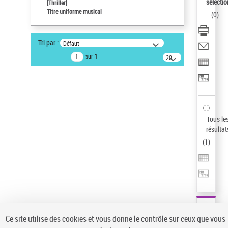
sélectio
[Thriller]
Type de notice d'autorité
Titre uniforme musical
(
0
)
Œuvre
Sauvegarder votre recherche
Tri par :
Défaut
AFFINER
sur 1
20
résultats/page
Type de notice d'autorité
Œuvre
(1)
Titre uniforme musical
(1)
Statut de la notice d’autorité
Tous le
résultat
Pays
(
1
)
Auteur d’œuvre
Ce site utilise des cookies et vous donne le contrôle sur ceux que vous