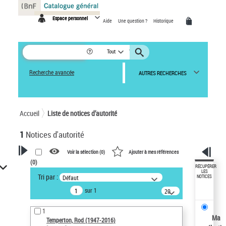
Panneau de gestion des cookies
Espace personnel
Aide
Une question ?
Historique
Tout
Recherche avancée
AUTRES RECHERCHES
Accueil
Liste de notices d’autorité
1
Notices d'autorité
Voir la sélection (
0
)
Ajouter à mes références
(
0
)
VOTRE RECHERCHE
RÉCUPÉRER
LES
Tri par :
Défaut
NOTICES
Recherche avancée dans les
sur 1
notices d’autorité
20
résultats/page
Œuvres liées à l'auteur :
1
Temperton, Rod (1947-2016)
Ma
Temperton, Rod (1947-2016)