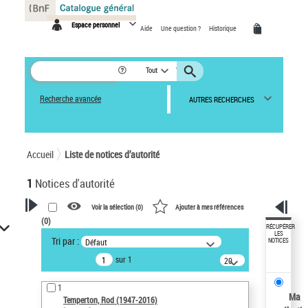
Panneau de gestion des cookies
Espace personnel
Aide
Une question ?
Historique
Tout
Recherche avancée
AUTRES RECHERCHES
Accueil
Liste de notices d’autorité
1
Notices d'autorité
Voir la sélection (
0
)
Ajouter à mes références
(
0
)
VOTRE RECHERCHE
RÉCUPÉRER
LES
Tri par :
Défaut
NOTICES
Recherche avancée dans les
sur 1
notices d’autorité
20
résultats/page
Œuvres liées à l'auteur :
1
Temperton, Rod (1947-2016)
Ma
Temperton, Rod (1947-2016)