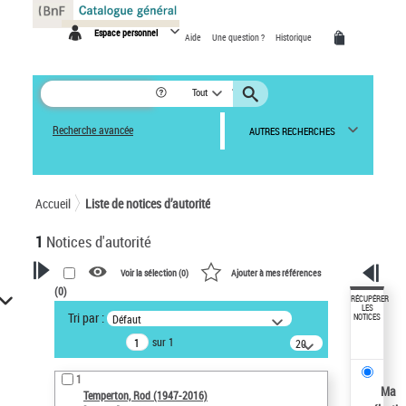
Panneau de gestion des cookies
Espace personnel
Aide
Une question ?
Historique
Tout
Recherche avancée
AUTRES RECHERCHES
Accueil
Liste de notices d’autorité
1
Notices d'autorité
Voir la sélection (
0
)
Ajouter à mes références
(
0
)
VOTRE RECHERCHE
RÉCUPÉRER
LES
Tri par :
Défaut
NOTICES
Recherche avancée dans les
sur 1
notices d’autorité
20
résultats/page
Œuvres liées à l'auteur :
1
Temperton, Rod (1947-2016)
Ma
Temperton, Rod (1947-2016)