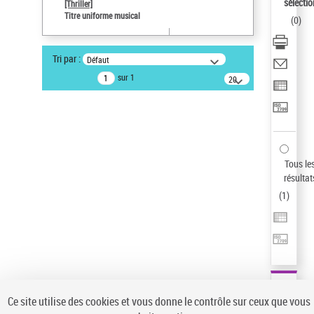
sélectio
[Thriller]
Type de notice d'autorité
Titre uniforme musical
(
0
)
Œuvre
Sauvegarder votre recherche
Tri par :
Défaut
AFFINER
sur 1
20
résultats/page
Type de notice d'autorité
Œuvre
(1)
Titre uniforme musical
(1)
Statut de la notice d’autorité
Tous le
résultat
Pays
(
1
)
Auteur d’œuvre
Ce site utilise des cookies et vous donne le contrôle sur ceux que vous