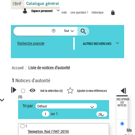
Panneau de gestion des cookies
Espace personnel
Aide
Une question ?
Historique
Tout
Recherche avancée
AUTRES RECHERCHES
Accueil
Liste de notices d’autorité
1
Notices d'autorité
Voir la sélection (
0
)
Ajouter à mes références
(
0
)
VOTRE RECHERCHE
RÉCUPÉRER
LES
Tri par :
Défaut
NOTICES
Recherche avancée dans les
sur 1
notices d’autorité
20
résultats/page
Œuvres liées à l'auteur :
1
Temperton, Rod (1947-2016)
Ma
Temperton, Rod (1947-2016)