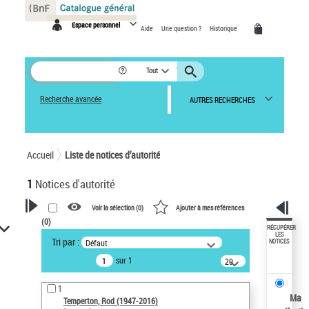
Panneau de gestion des cookies
Espace personnel
Aide
Une question ?
Historique
Tout
Recherche avancée
AUTRES RECHERCHES
Accueil
Liste de notices d’autorité
1
Notices d'autorité
Voir la sélection (
0
)
Ajouter à mes références
(
0
)
VOTRE RECHERCHE
RÉCUPÉRER
LES
Tri par :
Défaut
NOTICES
Recherche avancée dans les
sur 1
notices d’autorité
20
résultats/page
Œuvres liées à l'auteur :
1
Temperton, Rod (1947-2016)
Ma
Temperton, Rod (1947-2016)