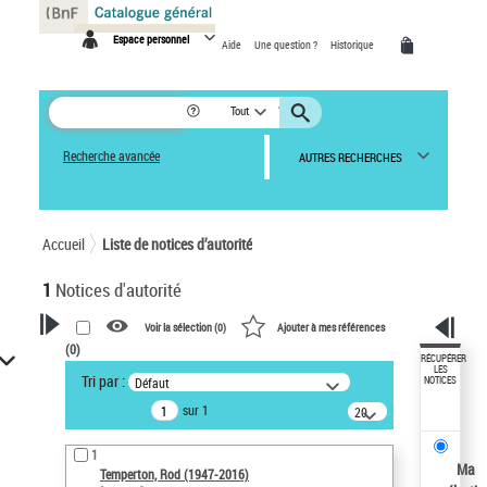
Panneau de gestion des cookies
Espace personnel
Aide
Une question ?
Historique
Tout
Recherche avancée
AUTRES RECHERCHES
Accueil
Liste de notices d’autorité
1
Notices d'autorité
Voir la sélection (
0
)
Ajouter à mes références
(
0
)
VOTRE RECHERCHE
RÉCUPÉRER
LES
Tri par :
Défaut
NOTICES
Recherche avancée dans les
sur 1
notices d’autorité
20
résultats/page
Œuvres liées à l'auteur :
1
Temperton, Rod (1947-2016)
Ma
Temperton, Rod (1947-2016)