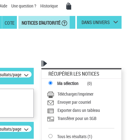
Aide
Une question ?
Historique
DANS UNIVERS
COTE
NOTICES D'AUTORITÉ
RÉCUPÉRER LES NOTICES
ésultats/page
Ma sélection
(
0
)
Télécharger/Imprimer
Envoyer par courriel
Exporter dans un tableau
Transférer pour un SGB
ésultats/page
Tous les résultats
(
1
)