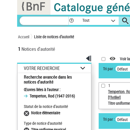
Panneau de gestion des cookies
Tout
Accueil
Liste de notices d’autorité
1
Notices d'autorité
Voir la
VOTRE RECHERCHE
Tri par :
Défaut
Recherche avancée dans les
notices d’autorité
1
Œuvres liées à l'auteur :
Temperton, R
Temperton, Rod (1947-2016)
[Thriller]
Titre uniform
Statut de la notice d’autorité
Notice élémentaire
Tri par :
Défaut
Type de notice d'autorité
Titre uniforme musical