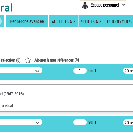
Espace personnel
Recherche avancée
AUTEURS A-Z
SUJETS A-Z
PÉRIODIQUES
(
0
)
 sélection (
0
)
Ajouter à mes références
sur 1
20 r
od (1947-2016)
e musical
sur 1
20 r