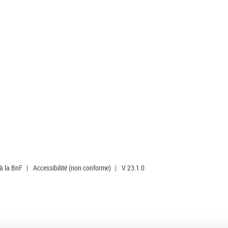
 à la BnF
|
Accessibilité (non conforme)
|
V 23.1.0