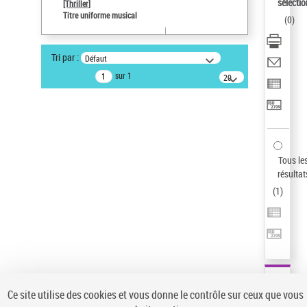
sélectio
[Thriller]
Pays
Titre uniforme musical
(
0
)
ne s'applique pas
Type de notice d'autorité
Tri par :
Défaut
Titre uniforme musical
sur 1
20
résultats/page
Statut de la notice d’autorité
Notice élémentaire
Sauvegarder votre recherche
AFFINER
Tous le
Type de notice d'autorité
résultat
(
1
)
Œuvre
(1)
Titre uniforme musical
(1)
Statut de la notice d’autorité
Pays
Auteur d’œuvre
Ce site utilise des cookies et vous donne le contrôle sur ceux que vous