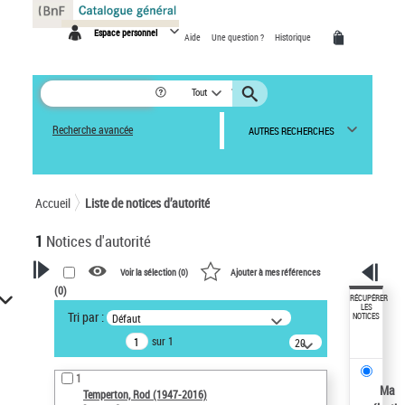
Panneau de gestion des cookies
Espace personnel
Aide
Une question ?
Historique
Tout
Recherche avancée
AUTRES RECHERCHES
Accueil
Liste de notices d’autorité
1
Notices d'autorité
Voir la sélection (
0
)
Ajouter à mes références
(
0
)
VOTRE RECHERCHE
RÉCUPÉRER
LES
Tri par :
Défaut
NOTICES
Recherche avancée dans les
sur 1
notices d’autorité
20
résultats/page
Œuvres liées à l'auteur :
1
Temperton, Rod (1947-2016)
Ma
Temperton, Rod (1947-2016)