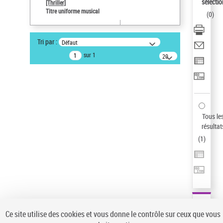
sélectio
[Thriller]
Auteur d’œuvre
Titre uniforme musical
(
0
)
Temperton, Rod (1947-2016)
Pays
Tri par :
Défaut
ne s'applique pas
sur 1
20
résultats/page
Type de notice d'autorité
Œuvre
Sauvegarder votre recherche
AFFINER
Tous le
Type de notice d'autorité
résultat
(
1
)
Œuvre
(1)
Titre uniforme musical
(1)
Statut de la notice d’autorité
Pays
Auteur d’œuvre
Ce site utilise des cookies et vous donne le contrôle sur ceux que vous