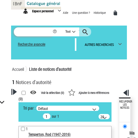
Panneau de gestion des cookies
Espace personnel
Aide
Une question ?
Historique
Tout
Recherche avancée
AUTRES RECHERCHES
Accueil
Liste de notices d’autorité
1
Notices d'autorité
Voir la sélection (
0
)
Ajouter à mes références
(
0
)
VOTRE RECHERCHE
RÉCUPÉRER
LES
Tri par :
Défaut
NOTICES
Recherche avancée dans les
sur 1
notices d’autorité
20
résultats/page
Œuvres liées à l'auteur :
1
Temperton, Rod (1947-2016)
Ma
Temperton, Rod (1947-2016)