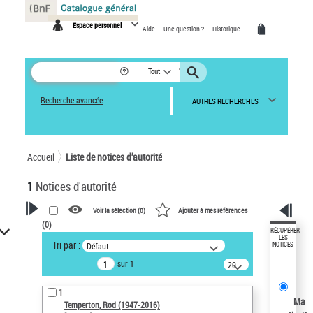
Panneau de gestion des cookies
Espace personnel
Aide
Une question ?
Historique
Tout
Recherche avancée
AUTRES RECHERCHES
Accueil
Liste de notices d’autorité
1
Notices d'autorité
Voir la sélection (
0
)
Ajouter à mes références
(
0
)
VOTRE RECHERCHE
RÉCUPÉRER
LES
Tri par :
Défaut
NOTICES
Recherche avancée dans les
sur 1
notices d’autorité
20
résultats/page
Œuvres liées à l'auteur :
1
Temperton, Rod (1947-2016)
Ma
Temperton, Rod (1947-2016)