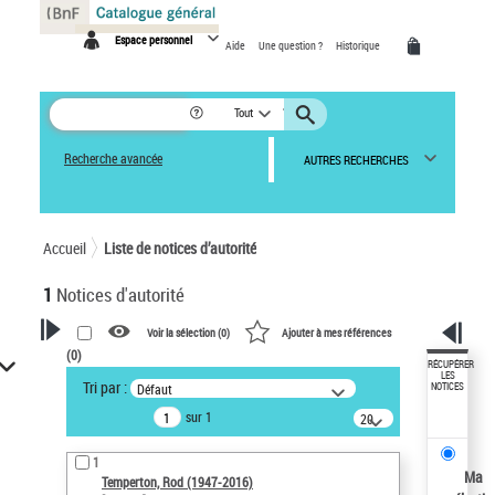
Panneau de gestion des cookies
Espace personnel
Aide
Une question ?
Historique
Tout
Recherche avancée
AUTRES RECHERCHES
Accueil
Liste de notices d’autorité
1
Notices d'autorité
Voir la sélection (
0
)
Ajouter à mes références
(
0
)
VOTRE RECHERCHE
RÉCUPÉRER
LES
Tri par :
Défaut
NOTICES
Recherche avancée dans les
sur 1
notices d’autorité
20
résultats/page
Œuvres liées à l'auteur :
1
Temperton, Rod (1947-2016)
Ma
Temperton, Rod (1947-2016)