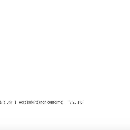
 à la BnF
|
Accessibilité (non conforme)
|
V 23.1.0