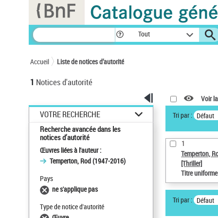
Panneau de gestion des cookies
Tout
Accueil
Liste de notices d’autorité
1
Notices d'autorité
Voir la
VOTRE RECHERCHE
Tri par :
Défaut
Recherche avancée dans les
notices d’autorité
1
Œuvres liées à l'auteur :
Temperton, R
Temperton, Rod (1947-2016)
[Thriller]
Titre uniform
Pays
ne s'applique pas
Tri par :
Défaut
Type de notice d'autorité
Œuvre