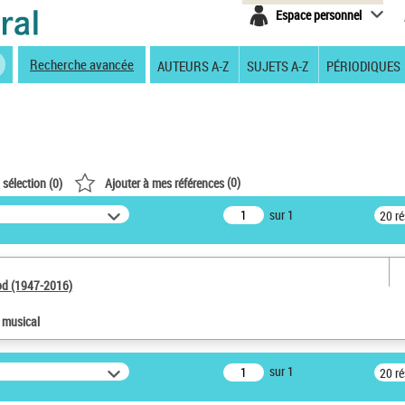
Espace personnel
Recherche avancée
AUTEURS A-Z
SUJETS A-Z
PÉRIODIQUES
(
0
)
 sélection (
0
)
Ajouter à mes références
sur 1
20 r
od (1947-2016)
e musical
sur 1
20 r