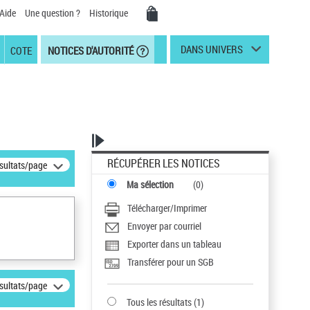
Aide
Une question ?
Historique
DANS UNIVERS
COTE
NOTICES D'AUTORITÉ
RÉCUPÉRER LES NOTICES
ésultats/page
Ma sélection
(
0
)
Télécharger/Imprimer
Envoyer par courriel
Exporter dans un tableau
Transférer pour un SGB
ésultats/page
Tous les résultats
(
1
)